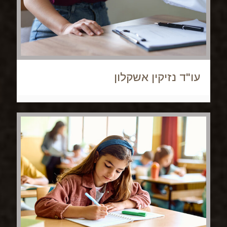
עו"ד נזיקין אשקלון